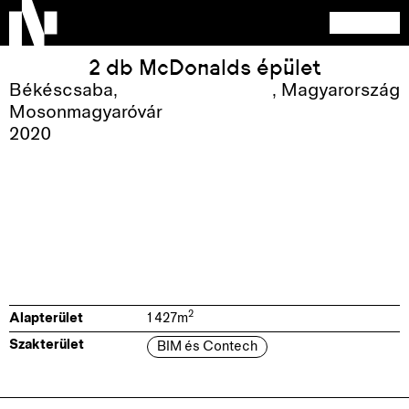
2 db McDonalds épület
Békéscsaba,
,
Magyarország
Mosonmagyaróvár
2020
2
Alapterület
1 427
m
Szakterület
BIM és Contech