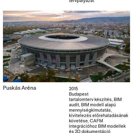
tervpályázat
Puskás Aréna
2015
Budapest
tartalomterv készítés, BIM
audit, BIM modell alapú
mennyiségkimutatás,
kivitelezés előrehaladásának
követése, CAFM
integrációhoz BIM modellek
és 2D dokumentáció