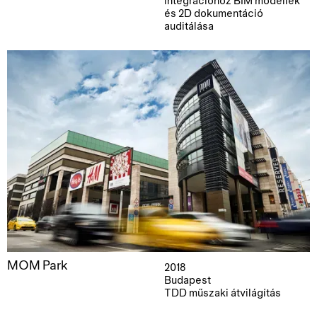
integrációhoz BIM modellek
és 2D dokumentáció
auditálása
MOM Park
2018
Budapest
TDD műszaki átvilágítás