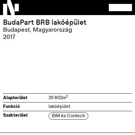
BudaPart BRB lakóépület
Budapest
,
Magyarország
2017
2
Alapterület
20 802
m
Funkció
lakóépület
Szakterület
BIM és Contech