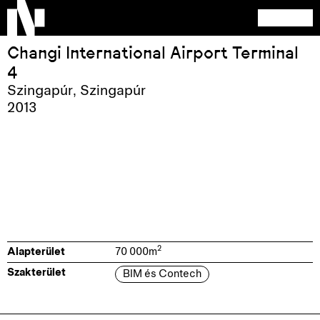
Changi International Airport Terminal
4
Szingapúr
,
Szingapúr
2013
2
Alapterület
70 000
m
Szakterület
BIM és Contech