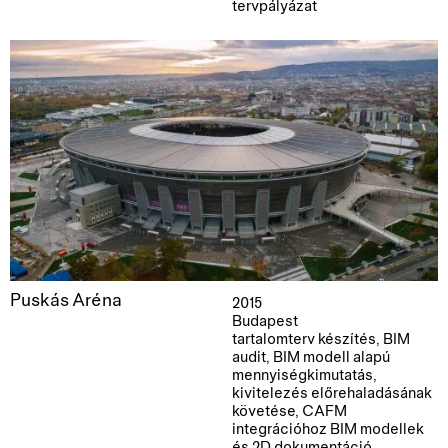
tervpályázat
Puskás Aréna
2015
Budapest
tartalomterv készítés, BIM
audit, BIM modell alapú
mennyiségkimutatás,
kivitelezés előrehaladásának
követése, CAFM
integrációhoz BIM modellek
és 2D dokumentáció