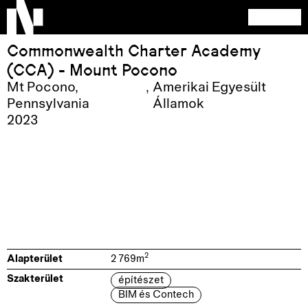
Commonwealth Charter Academy
(CCA) - Mount Pocono
Mt Pocono,
,
Amerikai Egyesült
Pennsylvania
Államok
2023
2
Alapterület
2 769
m
Szakterület
építészet
BIM és Contech