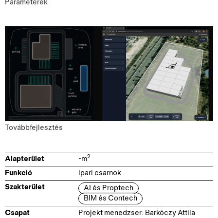
Paraméterek
Továbbfejlesztés
2
Alapterület
-
m
Funkció
ipari csarnok
Szakterület
AI és Proptech
BIM és Contech
Csapat
Projekt menedzser: Barkóczy Attila