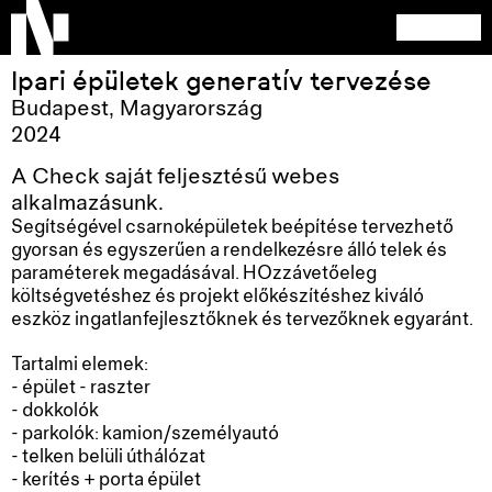
Ipari épületek generatív tervezése
Budapest
,
Magyarország
2024
A Check saját feljesztésű webes
alkalmazásunk.
Segítségével csarnoképületek beépítése tervezhető
gyorsan és egyszerűen a rendelkezésre álló telek és
paraméterek megadásával. HOzzávetőeleg
költségvetéshez és projekt előkészítéshez kiváló
eszköz ingatlanfejlesztőknek és tervezőknek egyaránt.
Tartalmi elemek:
- épület - raszter
- dokkolók
- parkolók: kamion/személyautó
- telken belüli úthálózat
- kerítés + porta épület