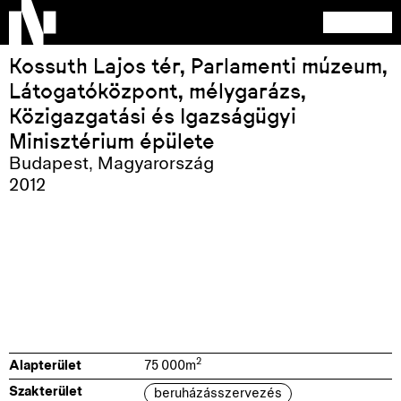
Kossuth Lajos tér, Parlamenti múzeum,
Látogatóközpont, mélygarázs,
Közigazgatási és Igazságügyi
Minisztérium épülete
Budapest
,
Magyarország
2012
2
Alapterület
75 000
m
Szakterület
beruházásszervezés