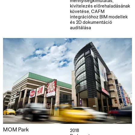
mennyiségkimutatás,
kivitelezés előrehaladásának
követése, CAFM
integrációhoz BIM modellek
és 2D dokumentáció
auditálása
MOM Park
2018