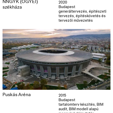
NNGYK (OGYÉI)
2020
székháza
Budapest
generáltervezés, építészeti
tervezés, építéskövetés és
tervezői művezetés
Puskás Aréna
2015
Budapest
tartalomterv készítés, BIM
audit, BIM modell alapú