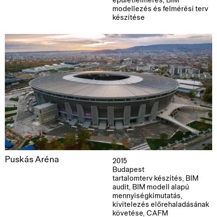
épületfelmérés, BIM
modellezés és felmérési terv
készítése
Puskás Aréna
2015
Budapest
tartalomterv készítés, BIM
audit, BIM modell alapú
mennyiségkimutatás,
kivitelezés előrehaladásának
követése, CAFM