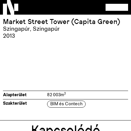
Market Street Tower (Capita Green)
Szingapúr
,
Szingapúr
2013
2
Alapterület
82 003
m
Szakterület
BIM és Contech
Kapcsolódó