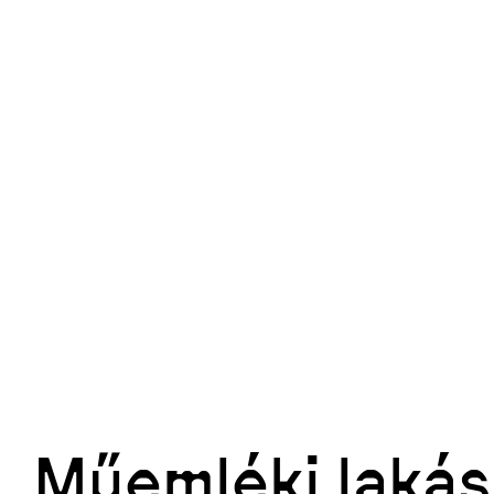
Műemléki lakás