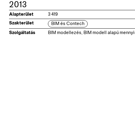
2013
Alapterület
3 419
Szakterület
BIM és Contech
Szolgáltatás
BIM modellezés, BIM modell alapú mennyi
Kapcsolódó pr