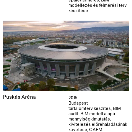
épületfelmérés, BIM
modellezés és felmérési terv
készítése
Puskás Aréna
2015
Budapest
tartalomterv készítés, BIM
audit, BIM modell alapú
mennyiségkimutatás,
kivitelezés előrehaladásának
követése, CAFM