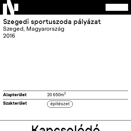
Szegedi sportuszoda pályázat
Szeged
,
Magyarország
2016
2
Alapterület
20 650
m
Szakterület
építészet
Kapcsolódó