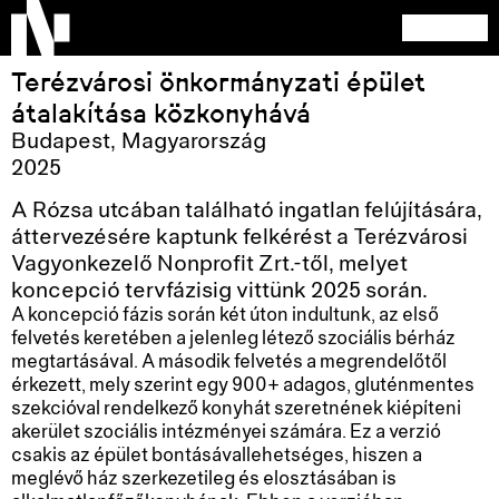
Terézvárosi önkormányzati épület
átalakítása közkonyhává
Budapest
,
Magyarország
2025
A Rózsa utcában található ingatlan felújítására,
áttervezésére kaptunk felkérést a Terézvárosi
Vagyonkezelő Nonprofit Zrt.-től, melyet
koncepció tervfázisig vittünk 2025 során.
A koncepció fázis során két úton indultunk, az első
felvetés keretében a jelenleg létező szociális bérház
megtartásával. A második felvetés a megrendelőtől
érkezett, mely szerint egy 900+ adagos, gluténmentes
szekcióval rendelkező konyhát szeretnének kiépíteni
akerület szociális intézményei számára. Ez a verzió
csakis az épület bontásávallehetséges, hiszen a
meglévő ház szerkezetileg és elosztásában is