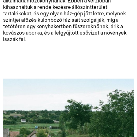
alkalmatlanfőzőkonyhának. Ebben a verzióban
kihasználtuk a rendelkezésre állószintterületi
tartalékokat, és egy olyan ház-gép jött létre, melynek
szintjei afőzés különböző fázisait szolgálják, míg a
tetőtéren egy konyhakertben fűszereknőnek, érik a
kovászos uborka, és a felgyűjtött esővizet a növények
isszák fel.