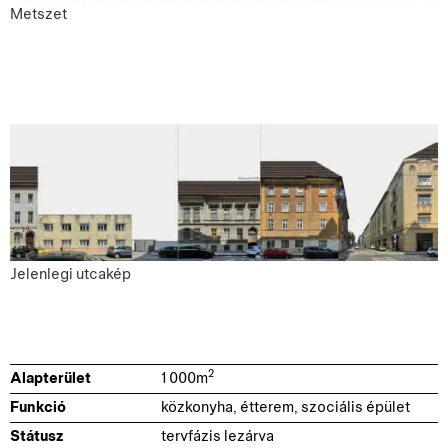
Metszet
Jelenlegi utcakép
2
Alapterület
1 000
m
Funkció
közkonyha, étterem, szociális épület
Státusz
tervfázis lezárva