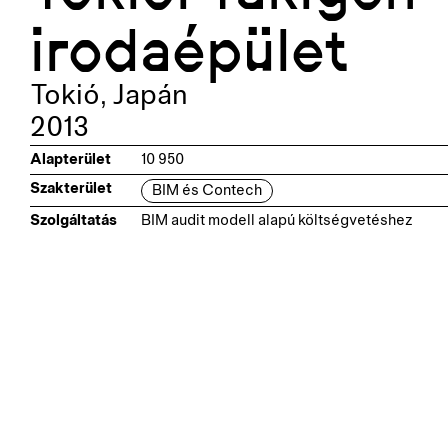
irodaépület
Tokió
,
Japán
2013
Alapterület
10 950
Szakterület
BIM és Contech
Szolgáltatás
BIM audit modell alapú költségvetéshez
Kapcsolódó pr