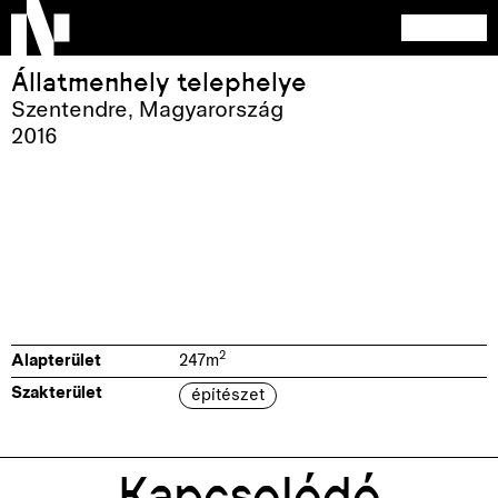
Állatmenhely telephelye
Szentendre
,
Magyarország
2016
2
Alapterület
247
m
Szakterület
építészet
Kapcsolódó