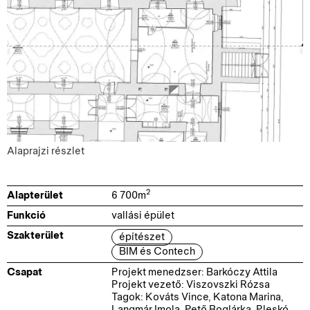
Alaprajzi részlet
2
Alapterület
6 700
m
Funkció
vallási épület
Szakterület
építészet
BIM és Contech
Csapat
Projekt menedzser: Barkóczy Attila
Projekt vezető: Viszovszki Rózsa
Tagok: Kováts Vince, Katona Marina,
Langmár Imola, Pető Boglárka, Pleskó