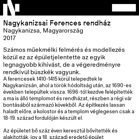
Nagykanizsai Ferences rendház
Nagykanizsa
,
Magyarország
2017
Számos műekmélki felmérés és modellezés
közül ez az épületjelentette az egyik
legnagyobb kihívást, de a végeredményre
rendkívül büszkék vagyunk.
A ferencesek 1410-1415 körül telepedtek le
Nagykanizsán, ahol a török hódoltság után, az 1690-es
években települtek vissza. 1696-tól kezdve felépítették
a ma is álló templomot és rendházat, részben a régi vár
bontásából származó kövekből. Az építkezés lassan
haladt előre, a kolostor és a templom véglegesen csak a
18-19. század fordulóján készült el.
Az épületet bő száz éven keresztül bővítették és
alakították, így a 18. századi eredetű épület