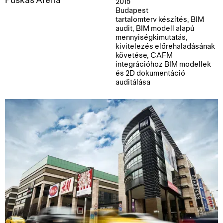
Puskás Aréna
2015
Budapest
tartalomterv készítés, BIM
audit, BIM modell alapú
mennyiségkimutatás,
kivitelezés előrehaladásának
követése, CAFM
integrációhoz BIM modellek
és 2D dokumentáció
auditálása