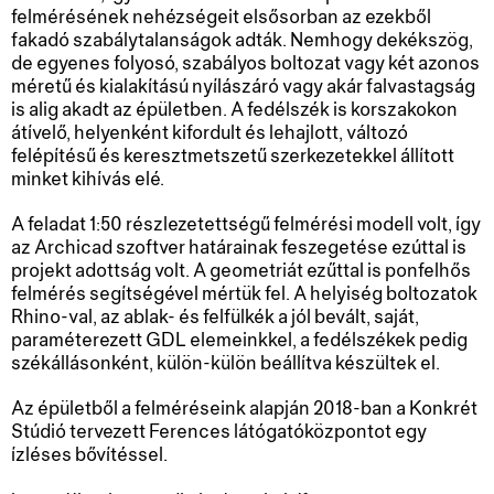
felmérésének nehézségeit elsősorban az ezekből
fakadó szabálytalanságok adták. Nemhogy dekékszög,
de egyenes folyosó, szabályos boltozat vagy két azonos
méretű és kialakítású nyílászáró vagy akár falvastagság
is alig akadt az épületben. A fedélszék is korszakokon
átívelő, helyenként kifordult és lehajlott, változó
felépítésű és keresztmetszetű szerkezetekkel állított
minket kihívás elé.
A feladat 1:50 részlezetettségű felmérési modell volt, így
az Archicad szoftver határainak feszegetése ezúttal is
projekt adottság volt. A geometriát ezűttal is ponfelhős
felmérés segítségével mértük fel. A helyiség boltozatok
Rhino-val, az ablak- és felfülkék a jól bevált, saját,
paraméterezett GDL elemeinkkel, a fedélszékek pedig
székállásonként, külön-külön beállítva készültek el.
Az épületből a felméréseink alapján 2018-ban a Konkrét
Stúdió tervezett Ferences látógatóközpontot egy
ízléses bővítéssel.