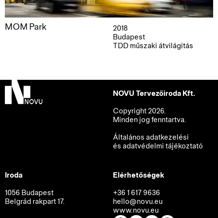
MOM Park
2018
Budapest
TDD műszaki átvilágítás
NOVU Tervezőiroda Kft.
Copyright 2026.
Minden jog fenntartva.
Általános adatkezelési
és adatvédelmi tájékoztató
Iroda
Elérhetőségek
1056 Budapest
+36 1 617 9636
Belgrád rakpart 17.
hello@novu.eu
www.novu.eu