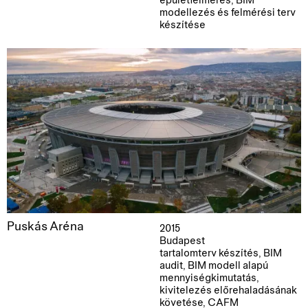
épületfelmérés, BIM
modellezés és felmérési terv
készítése
Puskás Aréna
2015
Budapest
tartalomterv készítés, BIM
audit, BIM modell alapú
mennyiségkimutatás,
kivitelezés előrehaladásának
követése, CAFM