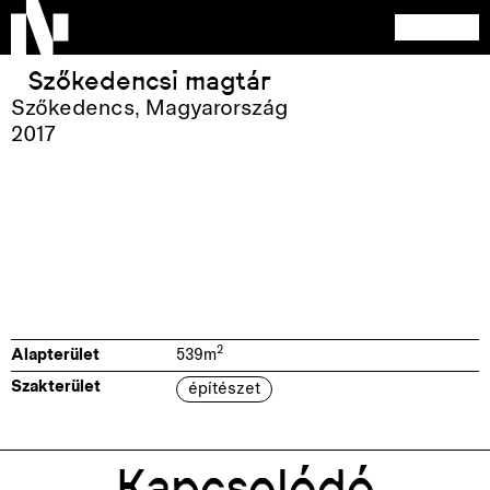
Szőkedencsi magtár
Szőkedencs
,
Magyarország
2017
2
Alapterület
539
m
Szakterület
építészet
Kapcsolódó