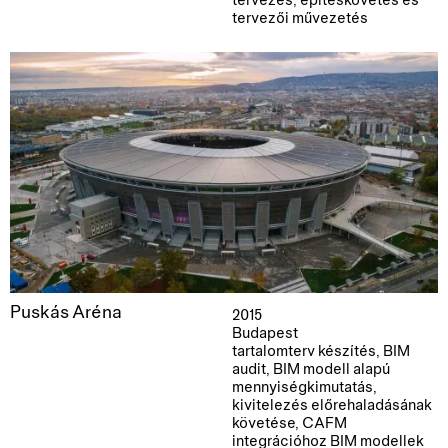
tervezés, építéskövetés és
tervezői művezetés
Puskás Aréna
2015
Budapest
tartalomterv készítés, BIM
audit, BIM modell alapú
mennyiségkimutatás,
kivitelezés előrehaladásának
követése, CAFM
integrációhoz BIM modellek