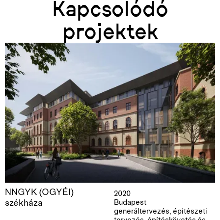
Kapcsolódó
projektek
NNGYK (OGYÉI)
2020
székháza
Budapest
generáltervezés, építészeti