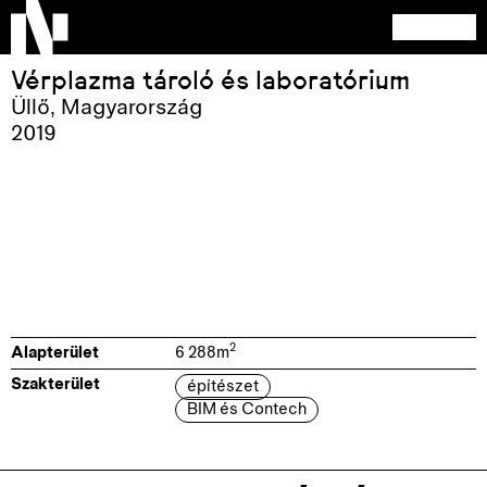
Vérplazma tároló és laboratórium
Üllő
,
Magyarország
2019
2
Alapterület
6 288
m
Szakterület
építészet
BIM és Contech