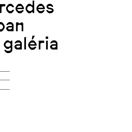
rcedes
ban
 galéria