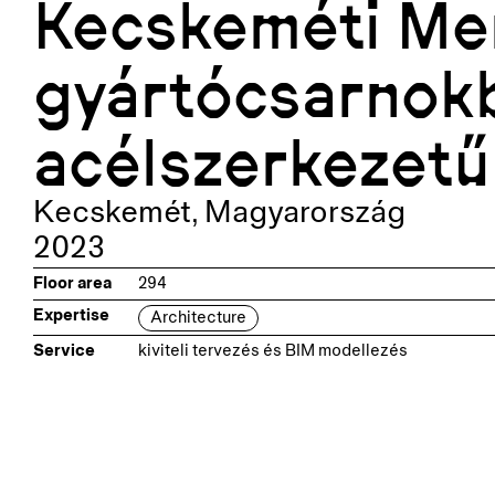
Kecskeméti Me
gyártócsarnok
acélszerkezetű
Kecskemét
,
Magyarország
2023
Floor area
294
Expertise
Architecture
Service
kiviteli tervezés és BIM modellezés